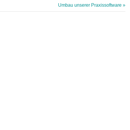
Nächster
Umbau unserer Praxissoftware
Beitrag: