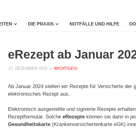
EITEN
DIE PRAXIS
NOTFÄLLE UND HILFE
DO
eRezept ab Januar 20
27. DEZEMBER 2023
PRAXIS
WICHTIGES!
Ab Januar 2024 stellen wir Rezepte für Versicherte der
elektronisches Rezept aus.
Elektronisch ausgestellte und signierte Rezepte erhalt
Rezeptformular. Solche
eRezepte
können sie dann in je
Gesundheitskarte
(Krankenversichertenkarte eGK) inne