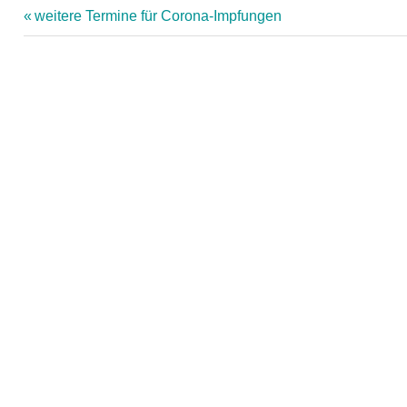
Vorheriger
weitere Termine für Corona-Impfungen
Beitrag:
Beitragsnavigation