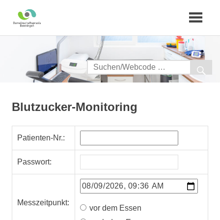
Zum
Inhalt
springen
Blutzucker-Monitoring
Patienten-Nr.:
Passwort:
Messzeitpunkt:
vor dem Essen