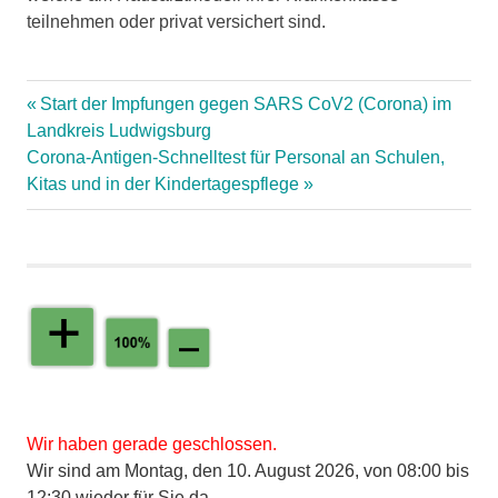
teilnehmen oder privat versichert sind.
Sprechstunde
Vorheriger
Start der Impfungen gegen SARS CoV2 (Corona) im
Telefon
Landkreis Ludwigsburg
Beitrag:
Beitragsnavigation
Nächster
Corona-Antigen-Schnelltest für Personal an Schulen,
Video
Beitrag:
Kitas und in der Kindertagespflege
Wir haben gerade geschlossen.
Wir sind am Montag, den 10. August 2026, von 08:00 bis
12:30 wieder für Sie da.