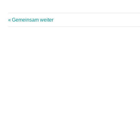
Vorheriger
Gemeinsam weiter
Beitrag:
Beitragsnavigation