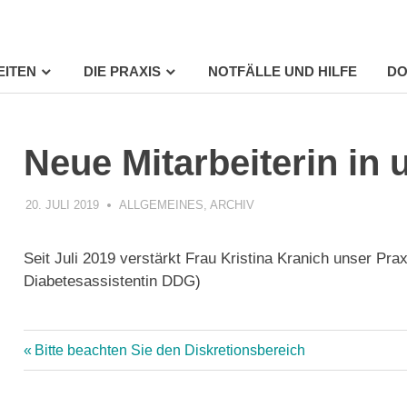
EITEN
DIE PRAXIS
NOTFÄLLE UND HILFE
DO
Neue Mitarbeiterin in
20. JULI 2019
PRAXIS
ALLGEMEINES
,
ARCHIV
Seit Juli 2019 verstärkt Frau Kristina Kranich unser Pra
Diabetesassistentin DDG)
Vorheriger
Bitte beachten Sie den Diskretionsbereich
Beitrag:
Beitragsnavigation